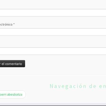
ectrónico
*
Navegación de e
erri abesbatza