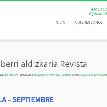
Asociaci
Gipuzkoak
INICIO
QUIENES SOMOS
berri aldizkaria Revista
en
Información
Etiquetado
aldizkaria
/
Primavera
/
Septiembre
por
Juan José San Sebasti
LA – SEPTIEMBRE