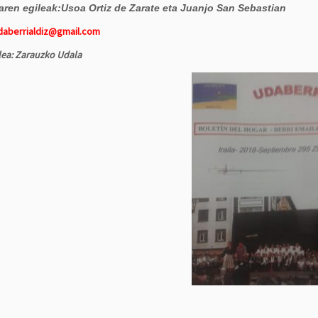
iaren egileak:Usoa Ortiz de Zarate eta Juanjo San Sebastian
daberrialdiz@gmail.com
lea: Zarauzko Udala