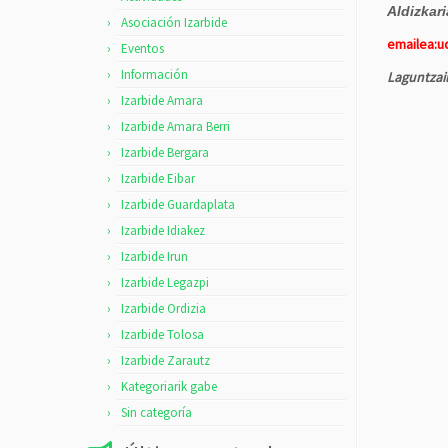
Aldizkar
Asociación Izarbide
emailea:u
Eventos
Información
Laguntzai
Izarbide Amara
Izarbide Amara Berri
Izarbide Bergara
Izarbide Eibar
Izarbide Guardaplata
Izarbide Idiakez
Izarbide Irun
Izarbide Legazpi
Izarbide Ordizia
Izarbide Tolosa
Izarbide Zarautz
Kategoriarik gabe
Sin categoría