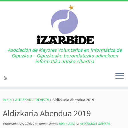
Asociación de Mayores Voluntarios en Informática de
Gipuzkoa – Gipuzkoako borondatezko adinekoen
informatika arloko elkartea
Saltar
al
Inicio
»
ALDIZKARIA-REVISTA
»
Aldizkaria Abendua 2019
contenido
Aldizkaria Abendua 2019
Publicada
12/19/2019
en dimensiones
1654 × 2338
en
ALDIZKARIA-REVISTA
.