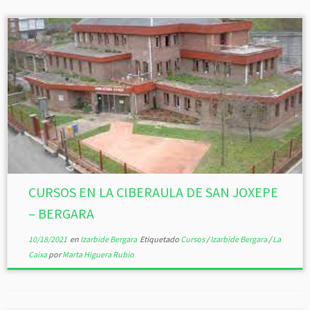
CURSOS EN LA CIBERAULA DE SAN JOXEPE
– BERGARA
10/18/2021
en
Izarbide Bergara
Etiquetado
Cursos
/
Izarbide Bergara
/
La
Caixa
por
Marta Higuera Rubio