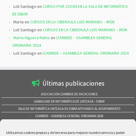
Loli Santiago
en
CURSO POR ZOOM EN LA SALA DE INFORMÁTICA
DE EIBAR
Marta
en
CURSOS EN LA CIBERAULA LUIS MARIANO – IRÚN
Loli Santiago
en
CURSOS EN LA CIBERAULA LUIS MARIANO – IRÚN
Marta Higuera Rubio
en
IZARBIDE – ASAMBLEA GENERAL
ORDINARIA 2024
Loli Santiago
en
IZARBIDE – ASAMBLEA GENERAL ORDINARIA 2024
Últimas publicaciones
ASOCIACIÓN IZARBIDE DE VACACIONES
GARAGUNE EN INFORMÁTICA DE UNTZAGA – EIBAR
SALA DE INFORMÁTICA UNTZAGA DE EIBAR APOYANDO AL AYUNTAMIENTO
IZARBIDE – ASAMBLEA GENERAL ORDINARIA 2026
CURSOS EN LA CIBERAULA LUIS MARIANO – IRÚN
Buscar por categorías
Utilizamos cookies propias y de terceros para mejorar nuestro servicio y poder