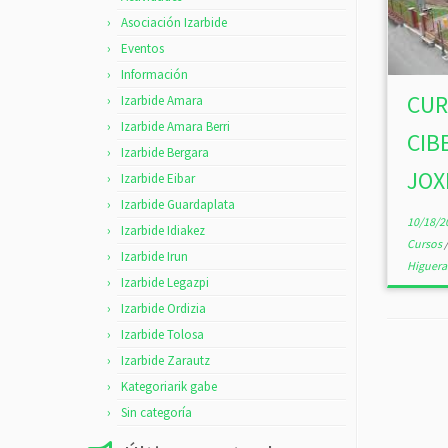
Asociación Izarbide
Eventos
Información
CUR
Izarbide Amara
Izarbide Amara Berri
CIB
Izarbide Bergara
JOX
Izarbide Eibar
Izarbide Guardaplata
10/18/2
Izarbide Idiakez
Cursos
Izarbide Irun
Higuera
Izarbide Legazpi
Izarbide Ordizia
Izarbide Tolosa
Izarbide Zarautz
Kategoriarik gabe
Sin categoría