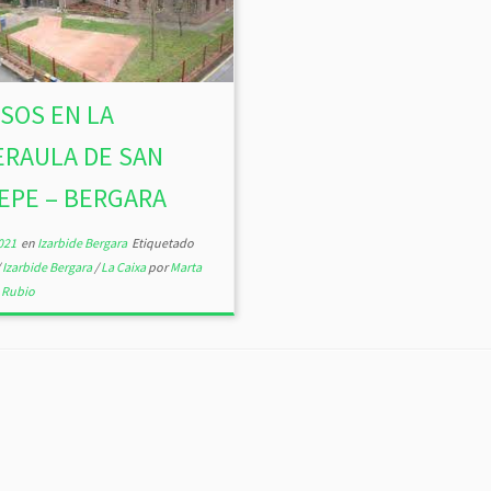
SOS EN LA
ERAULA DE SAN
EPE – BERGARA
021
en
Izarbide Bergara
Etiquetado
/
Izarbide Bergara
/
La Caixa
por
Marta
 Rubio