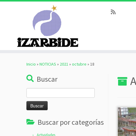
Saltar
al
Inicio
»
NOTICIAS
»
2021
»
octubre
»
18
contenido
A
Buscar
Buscar:
Buscar por categorías
Actividades