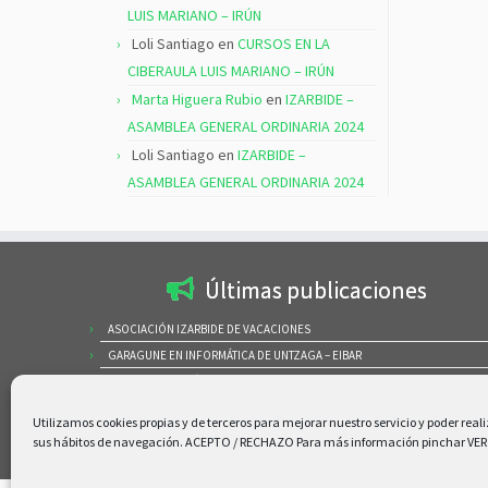
LUIS MARIANO – IRÚN
Loli Santiago
en
CURSOS EN LA
CIBERAULA LUIS MARIANO – IRÚN
Marta Higuera Rubio
en
IZARBIDE –
ASAMBLEA GENERAL ORDINARIA 2024
Loli Santiago
en
IZARBIDE –
ASAMBLEA GENERAL ORDINARIA 2024
Últimas publicaciones
ASOCIACIÓN IZARBIDE DE VACACIONES
GARAGUNE EN INFORMÁTICA DE UNTZAGA – EIBAR
SALA DE INFORMÁTICA UNTZAGA DE EIBAR APOYANDO AL AYUNTAMIENTO
IZARBIDE – ASAMBLEA GENERAL ORDINARIA 2026
Utilizamos cookies propias y de terceros para mejorar nuestro servicio y poder reali
CURSOS EN LA CIBERAULA LUIS MARIANO – IRÚN
sus hábitos de navegación. ACEPTO / RECHAZO Para más información pinchar VE