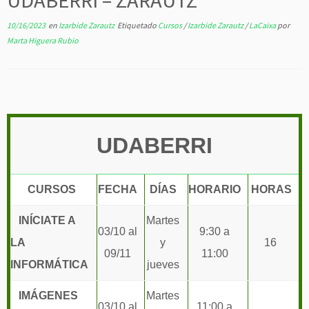
UDABERRI – ZARAUTZ
10/16/2023
en
Izarbide Zarautz
Etiquetado
Cursos
/
Izarbide Zarautz
/
LaCaixa
por
Marta Higuera Rubio
UDABERRI
CURSOS
FECHA
DÍAS
HORARIO
HORAS
INÍCIATE A
Martes
03/10 al
9:30 a
LA
y
16
09/11
11:00
INFORMÁTICA
jueves
IMÁGENES
Martes
03/10 al
11:00 a