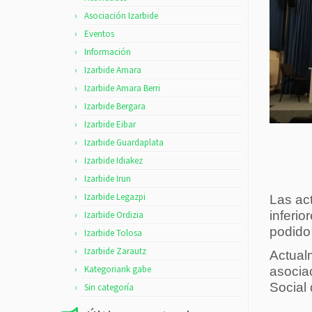
Asociación Izarbide
Eventos
Información
Izarbide Amara
Izarbide Amara Berri
Izarbide Bergara
Izarbide Eibar
Izarbide Guardaplata
Izarbide Idiakez
Izarbide Irun
Izarbide Legazpi
Las ac
inferi
Izarbide Ordizia
podid
Izarbide Tolosa
Izarbide Zarautz
Actual
Kategoriarik gabe
asocia
Social
Sin categoría