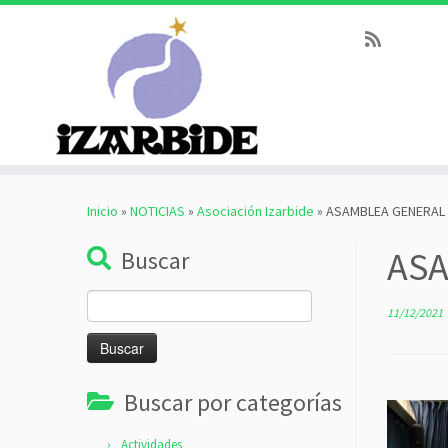
Saltar
al
Inicio
»
NOTICIAS
»
Asociación Izarbide
»
ASAMBLEA GENERAL 
contenido
ASA
Buscar
Buscar:
11/12/2021
Buscar por categorías
Actividades