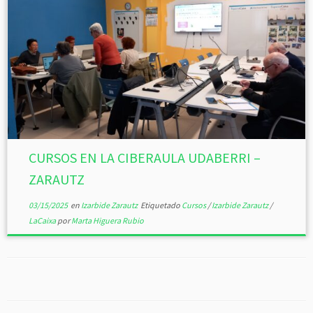
CURSOS EN LA CIBERAULA UDABERRI –
ZARAUTZ
03/15/2025
en
Izarbide Zarautz
Etiquetado
Cursos
/
Izarbide Zarautz
/
LaCaixa
por
Marta Higuera Rubio