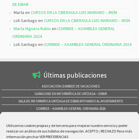
DE EIBAR
Marta
en
CURSOS EN LA CIBERAULA LUIS MARIANO – IRÚN
Loli Santiago
en
CURSOS EN LA CIBERAULA LUIS MARIANO – IRÚN
Marta Higuera Rubio
en
IZARBIDE – ASAMBLEA GENERAL
ORDINARIA 2024
Loli Santiago
en
IZARBIDE – ASAMBLEA GENERAL ORDINARIA 2024
Últimas publicaciones
ASOCIACIÓN IZARBIDE DE VACACIONES
GARAGUNE EN INFORMÁTICA DE UNTZAGA – EIBAR
SALA DE INFORMÁTICA UNTZAGA DE EIBAR APOYANDO AL AYUNTAMIENTO
IZARBIDE – ASAMBLEA GENERAL ORDINARIA 2026
CURSOS EN LA CIBERAULA LUIS MARIANO – IRÚN
Buscar por categorías
Utilizamos cookies propias y de terceros para mejorar nuestro servicio y poder
realizar un análisis de sus hábitos de navegación. ACEPTO / RECHAZO Para más
información pinchar VER PREFERENCIAS
Buscar