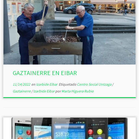
GAZTAINERRE EN EIBAR
11/14/2022
en
Izarbide Eibar
Etiquetado
Centro Social Untzaga
/
Gaztainerre
/
Izarbide Eibar
por
Marta Higuera Rubio