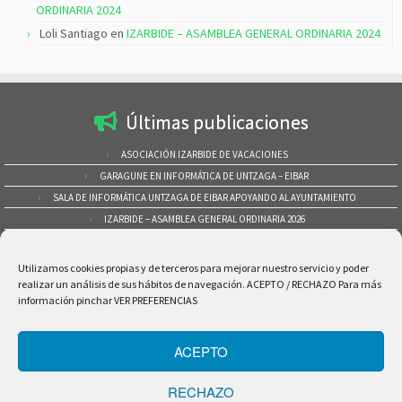
ORDINARIA 2024
Loli Santiago
en
IZARBIDE – ASAMBLEA GENERAL ORDINARIA 2024
Últimas publicaciones
ASOCIACIÓN IZARBIDE DE VACACIONES
GARAGUNE EN INFORMÁTICA DE UNTZAGA – EIBAR
SALA DE INFORMÁTICA UNTZAGA DE EIBAR APOYANDO AL AYUNTAMIENTO
IZARBIDE – ASAMBLEA GENERAL ORDINARIA 2026
CURSOS EN LA CIBERAULA LUIS MARIANO – IRÚN
Buscar por categorías
Utilizamos cookies propias y de terceros para mejorar nuestro servicio y poder
realizar un análisis de sus hábitos de navegación. ACEPTO / RECHAZO Para más
información pinchar VER PREFERENCIAS
Buscar
por
categorías
ACEPTO
Aviso Legal y Política de Cookies
RECHAZO
Copyright © ASOCIACIÓN IZARBIDE –
Aviso Legal
–
Política de Privacidad
–
Política de Cookies