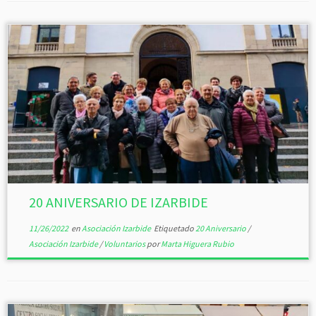
20 ANIVERSARIO DE IZARBIDE
11/26/2022
en
Asociación Izarbide
Etiquetado
20 Aniversario
/
Asociación Izarbide
/
Voluntarios
por
Marta Higuera Rubio