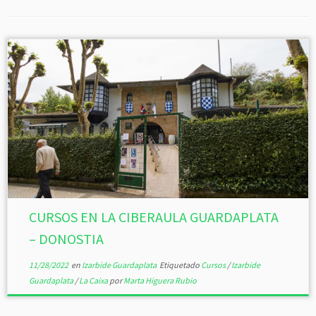
CURSOS EN LA CIBERAULA GUARDAPLATA
– DONOSTIA
11/28/2022
en
Izarbide Guardaplata
Etiquetado
Cursos
/
Izarbide
Guardaplata
/
La Caixa
por
Marta Higuera Rubio