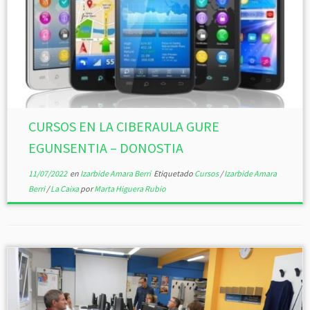
CURSOS EN LA CIBERAULA GURE
EGUNSENTIA – DONOSTIA
11/07/2022
en
Izarbide Amara Berri
Etiquetado
Cursos
/
Izarbide Amara
Berri
/
La Caixa
por
Marta Higuera Rubio