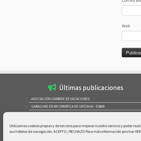
Correo el
Web
Últimas publicaciones
ASOCIACIÓN IZARBIDE DE VACACIONES
GARAGUNE EN INFORMÁTICA DE UNTZAGA – EIBAR
SALA DE INFORMÁTICA UNTZAGA DE EIBAR APOYANDO AL AYUNTAMIENTO
IZARBIDE – ASAMBLEA GENERAL ORDINARIA 2026
Utilizamos cookies propias y de terceros para mejorar nuestro servicio y poder reali
CURSOS EN LA CIBERAULA LUIS MARIANO – IRÚN
sus hábitos de navegación. ACEPTO / RECHAZO Para más información pinchar VE