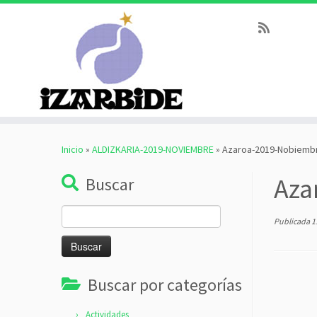
Saltar
al
Inicio
»
ALDIZKARIA-2019-NOVIEMBRE
»
Azaroa-2019-Nobiemb
contenido
Aza
Buscar
Buscar:
Publicada
1
Buscar por categorías
Actividades