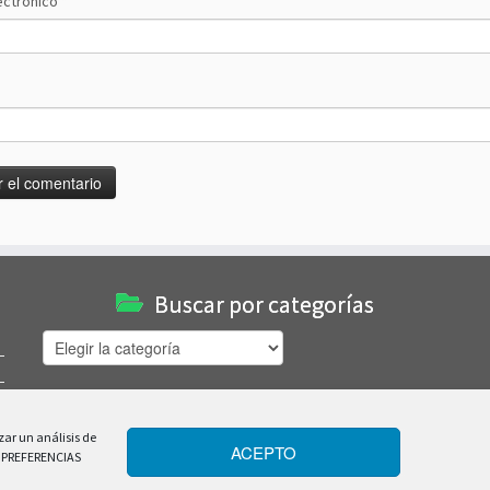
ectrónico
*
Buscar por categorías
Buscar
por
categorías
zar un análisis de
ACEPTO
R PREFERENCIAS